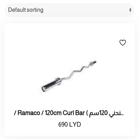
/ Ramaco / 120cm Curl Bar ( بار راماكو منحني 120سم)
690
LYD