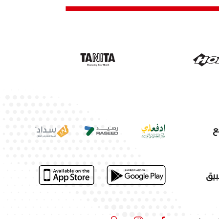
ع
بيق