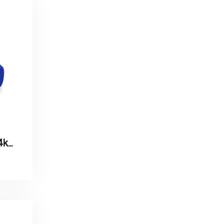
Colored Dumbbells 4kg / اثقال ملون وزنه 4كيلو