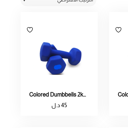
Colored Dumbbells 2kg / دمبل ملون 2 كيلو
45
د.ل