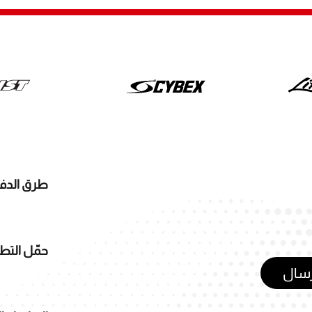
طرق الدف
حمّل التط
رسال