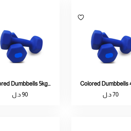
Colored Dumbbells 5kg / اثقال ملون وزنه 5كيلو
70
د.ل
90
د.ل