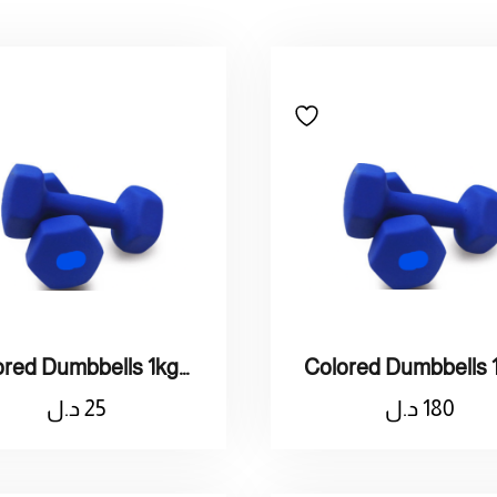
Colored Dumbbells 1kg / دمبلز ملون 1 كيلو
180
د.ل
25
د.ل