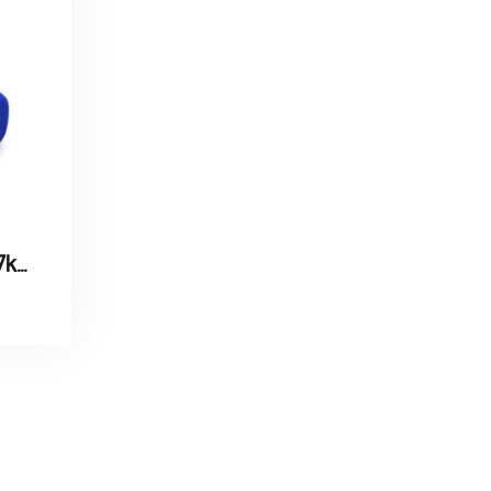
Colored Dumbbells 7kg / دمبلز ملون 7 كيلو