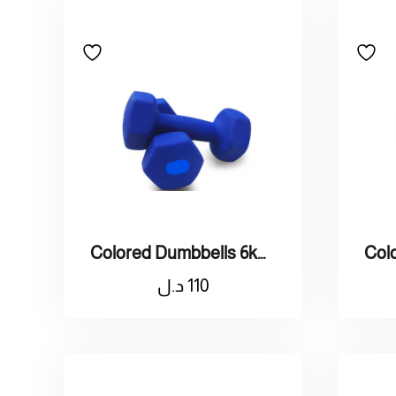
Colored Dumbbells 6kg / اثقال ملون وزنه6كيلو
110
د.ل