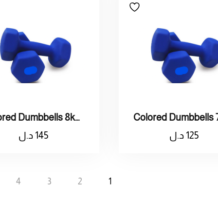
Colored Dumbbells 8kg / اثقال ملون وزنه 8 كيلو
125
د.ل
145
د.ل
4
3
2
1