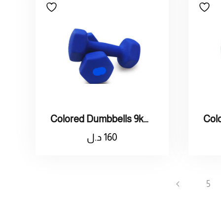
Colored Dumbbells 9kg / اثقال ملون وزنه 9 كيلو
160
د.ل
5