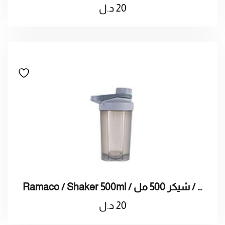
20
د.ل
Ramaco / Shaker 500ml / راماكو / شيكر 500 مل
20
د.ل