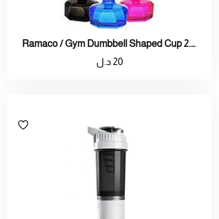
Ramaco / Gym Dumbbell Shaped Cup 2.0L / راماكو / ترمس ماء 2لتر علي شكل دمبلز
20
د.ل