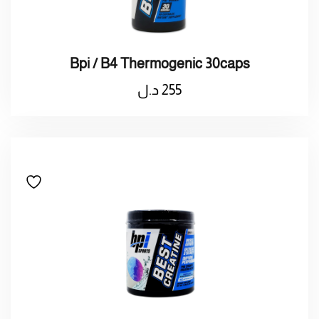
Bpi / B4 Thermogenic 30caps
255
د.ل