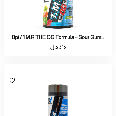
Bpi / 1.M.R THE OG Formula – Sour Gummy 345g
315
د.ل