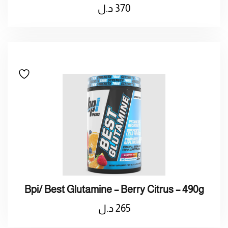
370
د.ل
Bpi/ Best Glutamine – Berry Citrus – 490g
265
د.ل