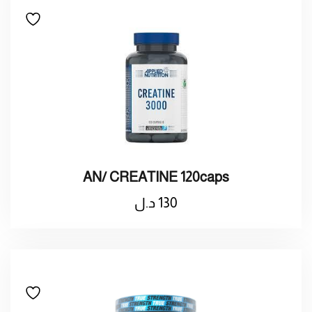
AN/ CREATINE 120caps
130
د.ل