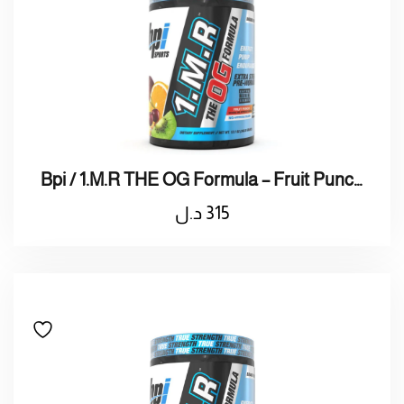
Bpi / 1.M.R THE OG Formula – Fruit Punch 345g
315
د.ل