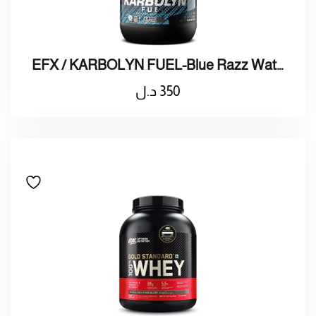
EFX / KARBOLYN FUEL-Blue Razz Watermelon /كربوهيدرات تحسين الاداء بنكهة توت و دلاع
350
د.ل