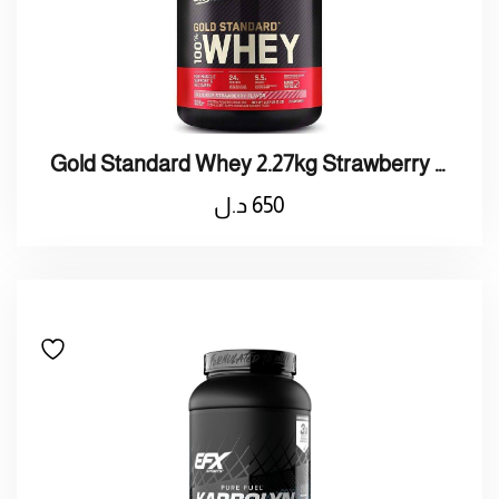
Gold Standard Whey 2.27kg Strawberry / علبة قولد واي بروتين بنكهة فراولة 2.27كجم
650
د.ل