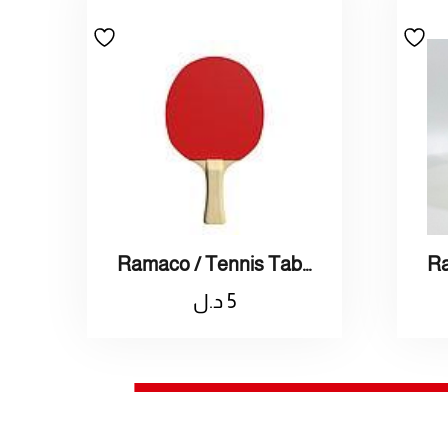
Ramaco / Tennis Table Racket / راماكو / مضرب طاولة تنس
5
د.ل