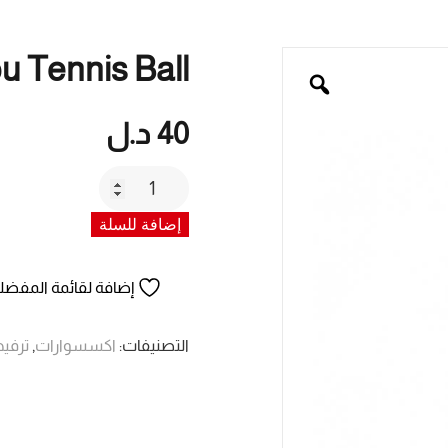
u Tennis Ball
40
د.ل
كمية
Ramaco
إضافة للسلة
/
Cornilleou
Tennis
إضافة لقائمة المفضل
Ball
التصنيفات:
اكسسوارات
,
ترفيه