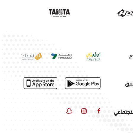
ع
بيق
لاجتماعي