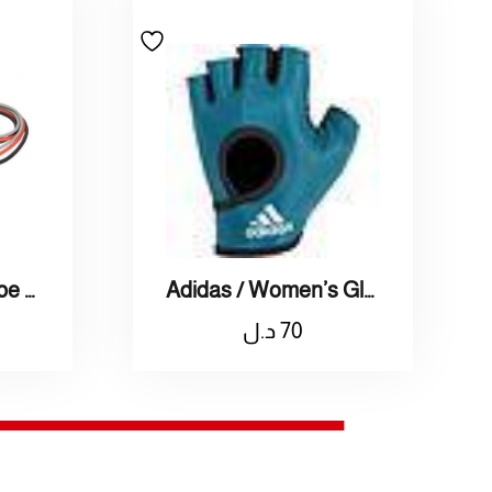
Adidas / Women’s Gloves S / اديداس قفاز نسائي صغير
Reebok Power Tube Set Of / حبل مقاومة ريبوك
70
د.ل