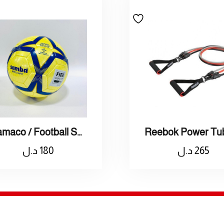
Ramaco / Football Samba / راماكو / كرة قدم سامبا
265
د.ل
180
د.ل