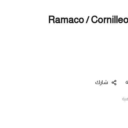
Ramaco / Cornilleo
شارك
ة
ية