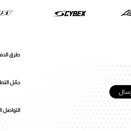
طرق الدف
حمّل التط
رسال
التواصل ا