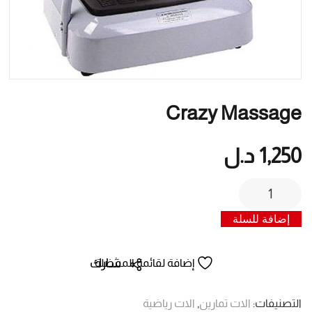
Crazy Massage
1,250
د.ل
كمية
Crazy
إضافة للسلة
massage
شارك
إضافة لقائمة المفضلة
التصنيفات:
الات تمارين
,
الات رياضية