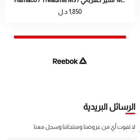
Ramaco / Treadmill M9 / سير كهربائي/ M9 راماكو / سير كهربائى
1,850
د.ل
الرسائل البريدية
لا تفوت أي من عروضنا ومنتجاتنا وسجل معنا