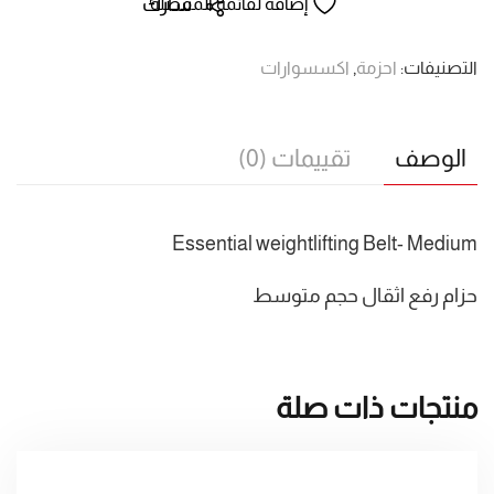
Medium/
شارك
إضافة لقائمة المفضلة
حزام
رفع
التصنيفات:
احزمة
,
اكسسوارات
اثقال
حجم
متوسط
الوصف
تقييمات (0)
Essential weightlifting Belt- Medium
حزام رفع اثقال حجم متوسط
منتجات ذات صلة