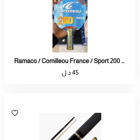
Ramaco / Comilleou France / Sport 200 Table Tennis Racket / راماكو / كوميلو فرنسا / مضرب تنس طاولة سبورت 200
45
د.ل