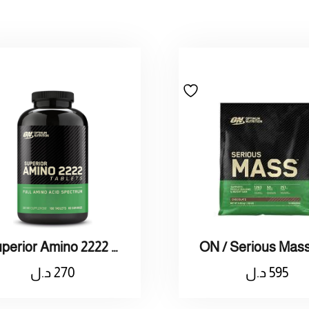
Superior Amino 2222 Full Amino Acid Spectrum
595
د.ل
270
د.ل