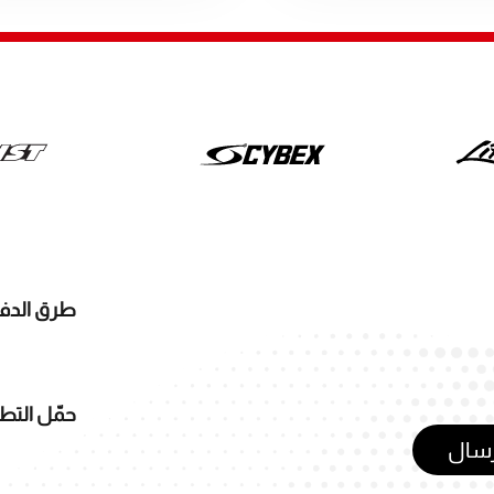
طرق الدف
حمّل التط
رسال