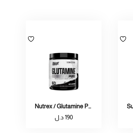
Nutrex / Glutamine Pure 60 Serving / 60نيتريكس قلوتامين
190
د.ل