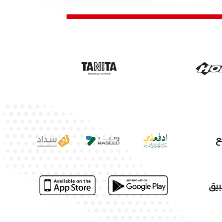
ع
بيق