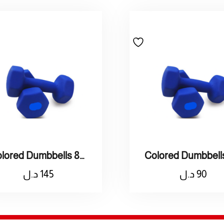
Colored Dumbbells 8kg / اثقال ملون وزنه 8 كيلو
90
د.ل
145
د.ل