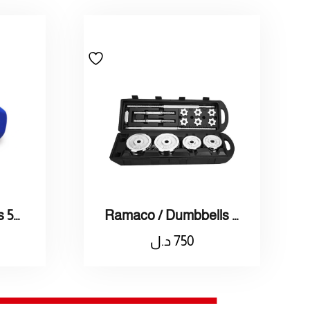
Ramaco / Dumbbells Bag 50kg شنظة اوزان 50 كجم
Colored Dumbbells 5kg / اثقال ملون وزنه 5كيلو
750
د.ل