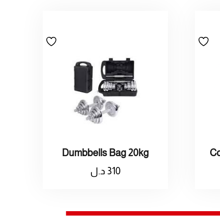
Dumbbells Bag 20kg
310
د.ل