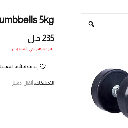
umbbells 5kg
235
د.ل
غير متوفر في المخزون
إضافة لقائمة المفضل
التصنيفات:
أثقال
,
دمبلز