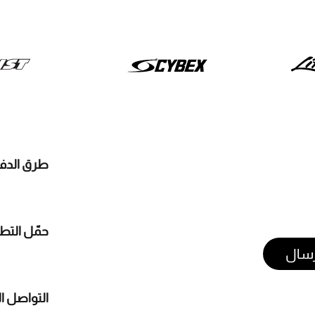
طرق الدف
حمّل التط
رسال
التواصل ا