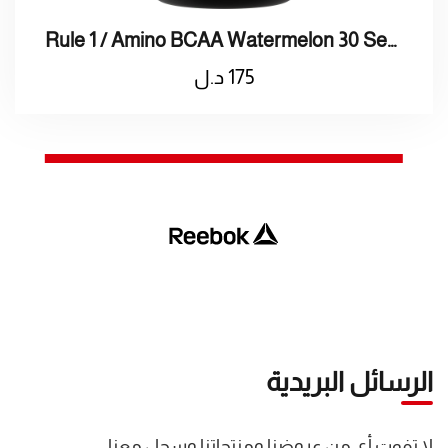
Rule 1 / Amino BCAA Watermelon 30 Serving / رول 1 / امينو 30 حصة
175
د.ل
الرسائل البريدية
لا تفوت أي من عروضنا ومنتجاتنا وسجل معنا