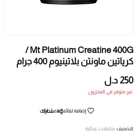
Mt Platinum Creatine 400G /
كرياتين ماونتن بلاتينيوم 400 جرام
250
د.ل
غير متوفر في المخزون
شارك
إضافة لقائمة المفضلة
التصنيف:
مكملات غدائية