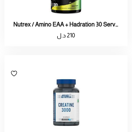
Nutrex / Amino EAA + Hadration 30 Serving / نيوتريكس / أمينو + هادريشن 30 حصة
210
د.ل