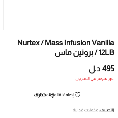
Nurtex / Mass Infusion Vanilla
12LB / بروتين ماس
495
د.ل
غير متوفر في المخزون
شارك
إضافة لقائمة المفضلة
التصنيف:
مكملات غدائية