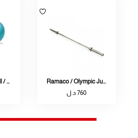
Ramaco / Olympic Junior Bar / راماكو / بار اولمبي جونيور
Ramaco / Gym Ball / راماكو / كرة تمارين سويدي
760
د.ل