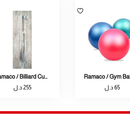
Ramaco / Billiard Cue 116 / راماكو / عصا بلياردي
65
د.ل
255
د.ل