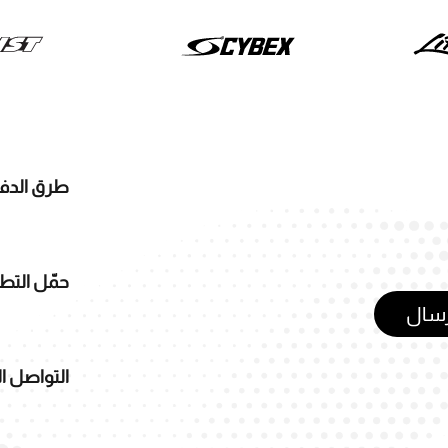
طرق الدف
حمّل التط
رسال
التواصل ا