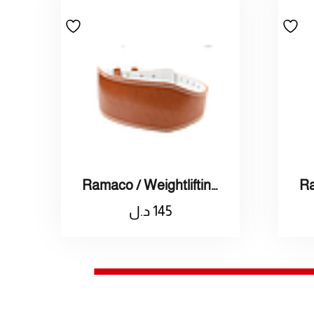
Ramaco / Weightlifting Leather Belt Brown / راماكو / حزام جلد لرفع الاثقال
145
د.ل