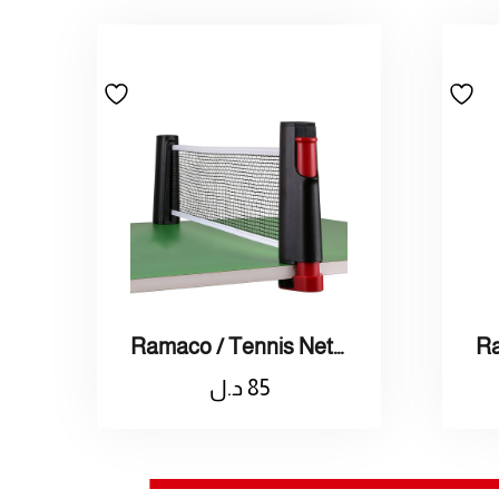
Ramaco / Tennis Net / راماكو / شبكة تنس حديثة
85
د.ل