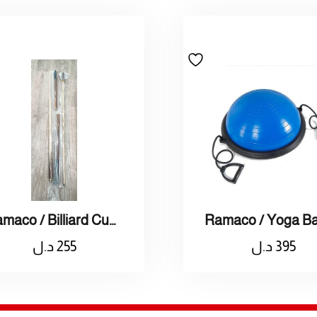
Ramaco / Billiard Cue 116 / راماكو / عصا بلياردي
395
د.ل
255
د.ل