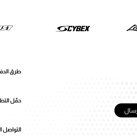
طرق الدف
حمّل التط
رسال
التواصل ا