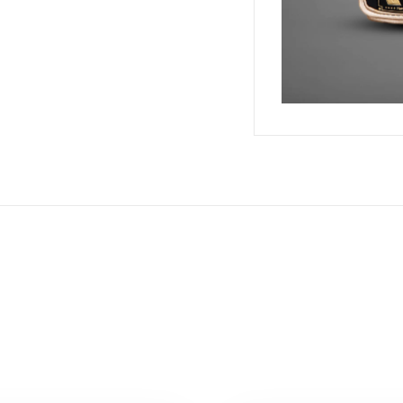
راماكو
/
قفازات
كيك
بوكسينق