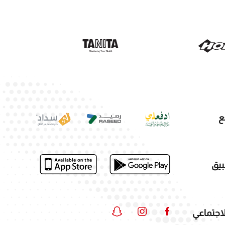
ع
بيق
لاجتماعي