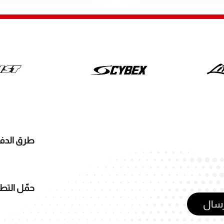
طرق الدف
حمّل التط
رسال