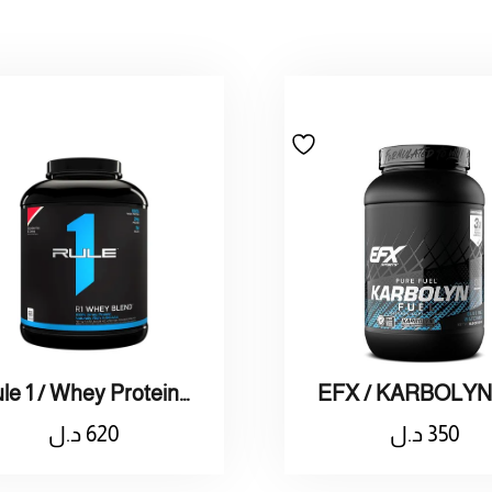
Rule 1 / Whey Protein Strawberry And Cream
350
د.ل
620
د.ل