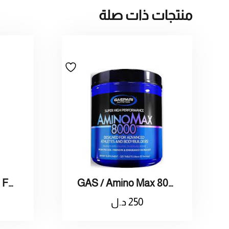
منتجات ذات صلة
GAS / Amino Max 8000 325 Tablets 325 8000 / أقراص أمنيـو ماكـس
EFX / KARBOLYN FUEL-Blue Razz Watermelon /كربوهيدرات تحسين الاداء بنكهة توت و دلاع
250
د.ل