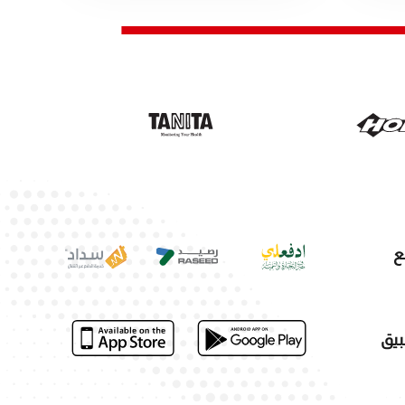
ع
بيق