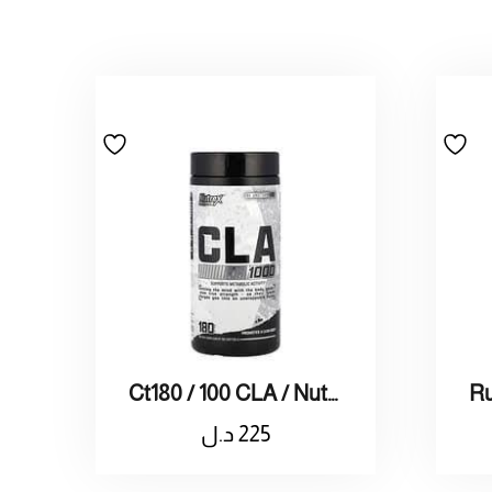
Ct180 / 100 CLA / Nutre نوتركس
225
د.ل