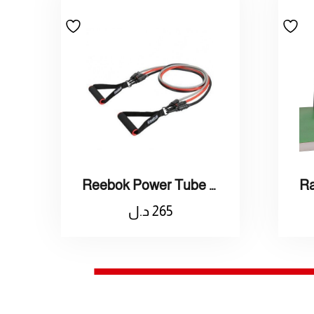
Reebok Power Tube Set Of / حبل مقاومة ريبوك
265
د.ل