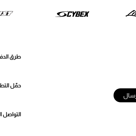
طرق الدف
حمّل التط
رسال
التواصل ا