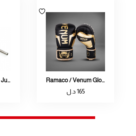
Ramaco / Venum Gloves Kick Boxing 12oz / راماكو / قفازات كيك بوكسينق
Ramaco / Olympic Junior Bar / راماكو / بار اولمبي جونيور
165
د.ل