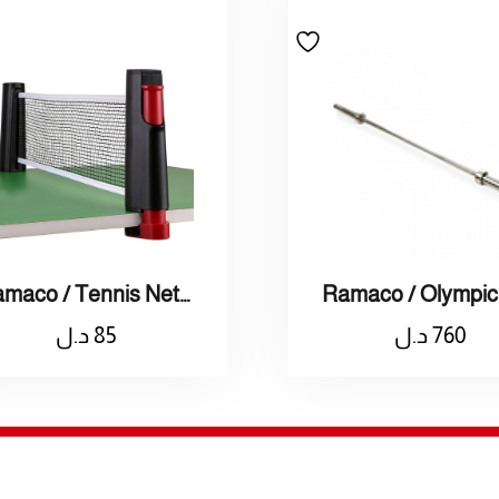
Ramaco / Tennis Net / راماكو / شبكة تنس حديثة
760
د.ل
85
د.ل