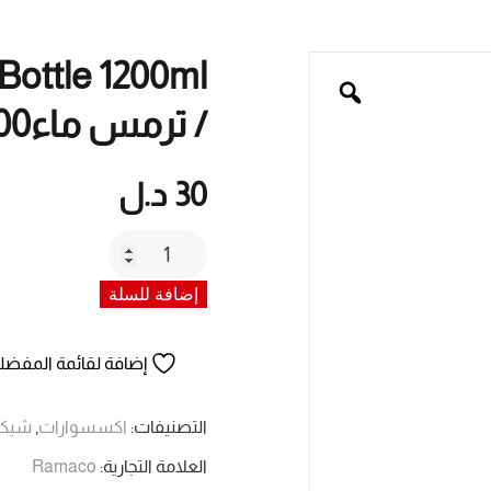
/ ترمس ماء1200 مل
30
د.ل
كمية
Ramaco
إضافة للسلة
/
Water
bottle
إضافة لقائمة المفضل
1200ml
/
التصنيفات:
اكسسوارات
,
شيكر
راماكو
العلامة التجارية:
Ramaco
/