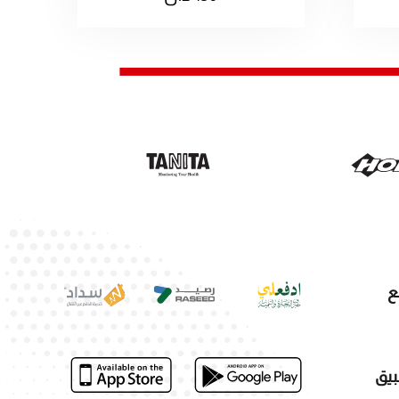
ع
بيق