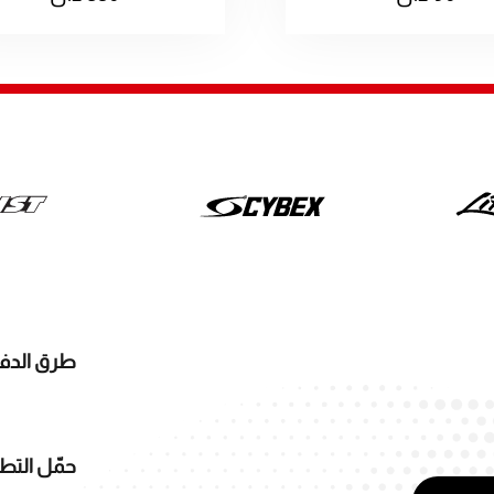
طرق الدف
حمّل التط