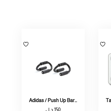
Adidas / Push Up Bars / اديداس قضبان للتمارين الضغط
150
د.ل