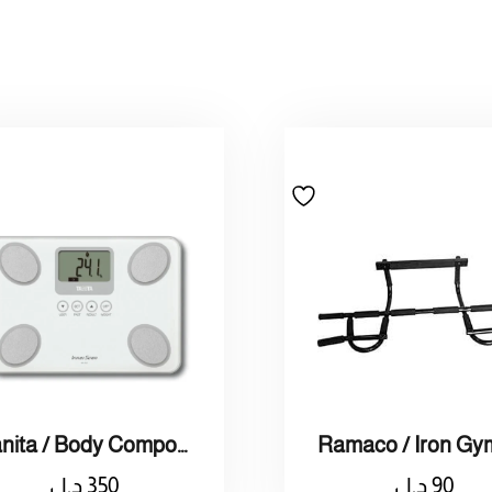
Tanita / Body Composition Monitor White / تانيتا / جهاز مراقبة تكوين الجسم ابيض
90
د.ل
350
د.ل