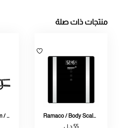
منتجات ذات صلة
Ramaco / Body Scale / راماكو / مقياس وزن الجسم
Ramaco / Iron Gym / راماكو /رعقله باب كبيره
55
د.ل