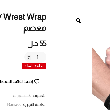
معصم
55
د.ل
كمية
GNG
إضافة للسلة
/
Wrest
Wrap
إضافة لقائمة المفضل
/
جي
التصنيف:
اكسسورات
ان
العلامة التجارية:
Ramaco
جي