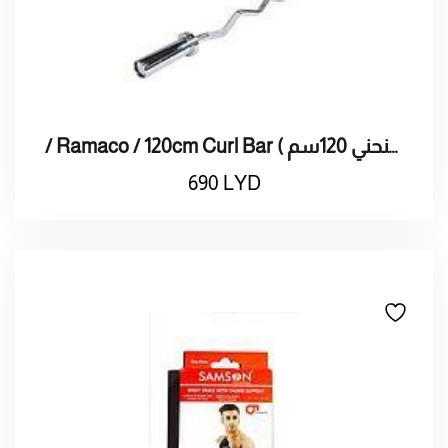
/ Ramaco / 120cm Curl Bar ( بار راماكو منحني 120سم)
690
LYD