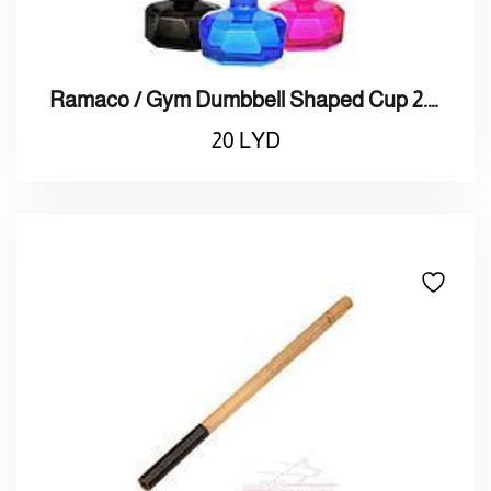
Ramaco / Gym Dumbbell Shaped Cup 2.0L / راماكو / ترمس ماء 2لتر علي شكل دمبلز
20
LYD