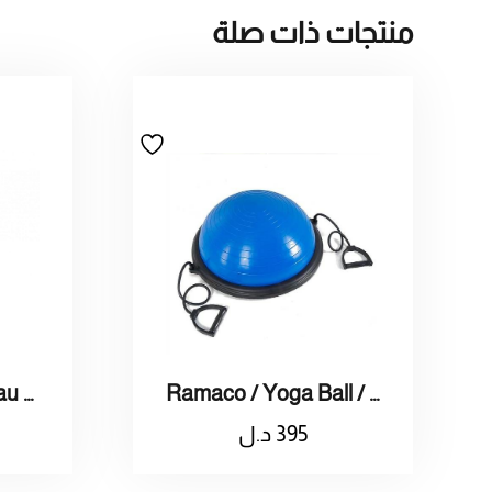
منتجات ذات صلة
Ramaco / Yoga Ball / راماكو / كرة تمرين يوقا
Ramaco / Cornilleau / Sport 300 Table Tennis Racket / 300 راماكو/كورنيليو/ مضرب تنس الطاولة سبورت
395
د.ل