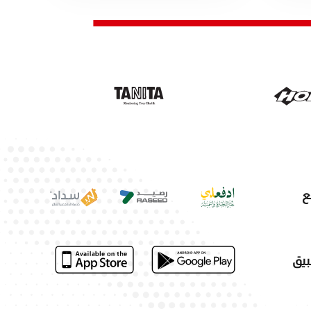
ع
بيق