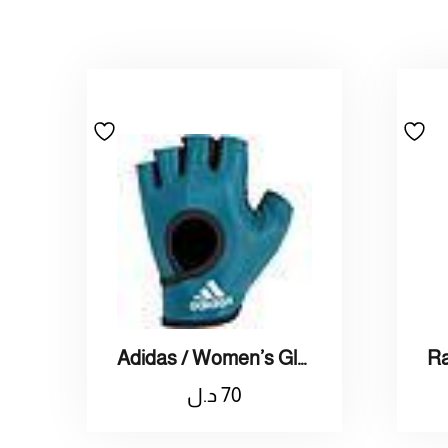
Adidas / Women’s Gloves S / اديداس قفاز نسائي صغير
70
د.ل