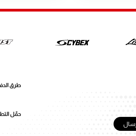
طرق الدف
حمّل التط
رسال