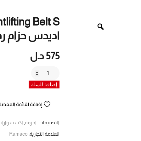
اديدس حزام رف
575
د.ل
كمية
Adidas
إضافة للسلة
/
Leather
Weightlifting
إضافة لقائمة المفضل
Belt
S
التصنيفات:
احزمة
,
اكسسوارات
/
العلامة التجارية:
Ramaco
اديدس