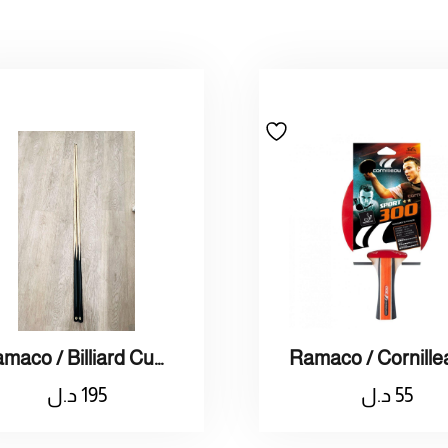
Ramaco / Billiard Cue 001 / راماكو / عصا بلياردو
55
د.ل
195
د.ل